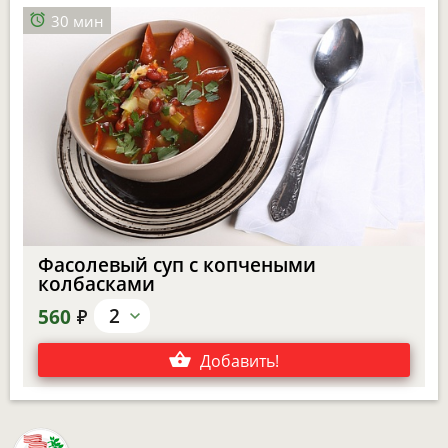
30 мин
Фасолевый суп с копчеными
колбасками
е
2
560
Добавить
!