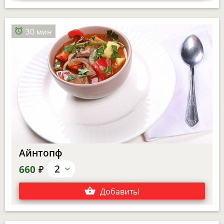
30 мин
Айнтопф
е
2
660
Добавить
!