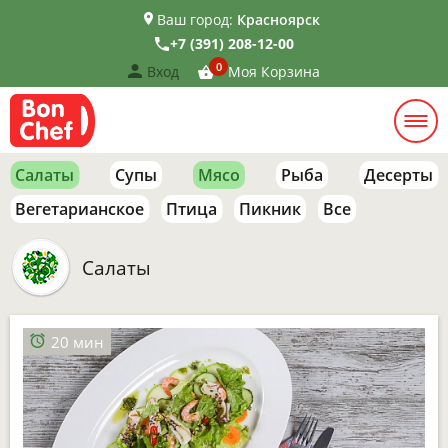
Ваш город:
Красноярск
+7 (391) 208-12-00
0
Вход
Моя Корзина
Салаты
Супы
Мясо
Рыба
Десерты
Вегетарианское
Птица
Пикник
Все
Салаты
20 мин