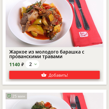
Жаркое из молодого барашка с
прованскими травами
е
2
1140
Добавить
!
25 мин