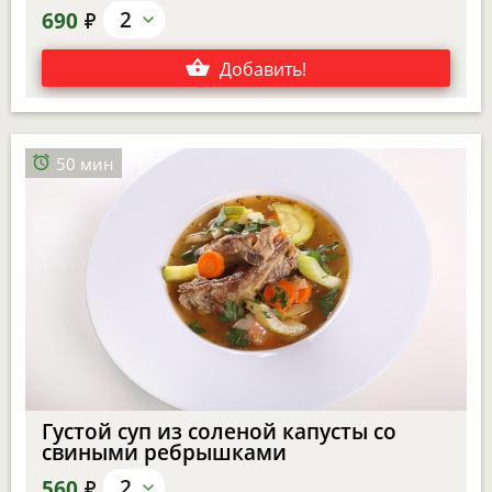
е
2
690
Добавить
!
50 мин
Густой суп из соленой капусты со
свиными ребрышками
е
2
560