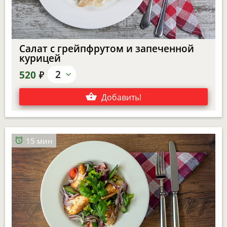
Салат с грейпфрутом и запеченной
курицей
е
2
520
Добавить
!
15 мин