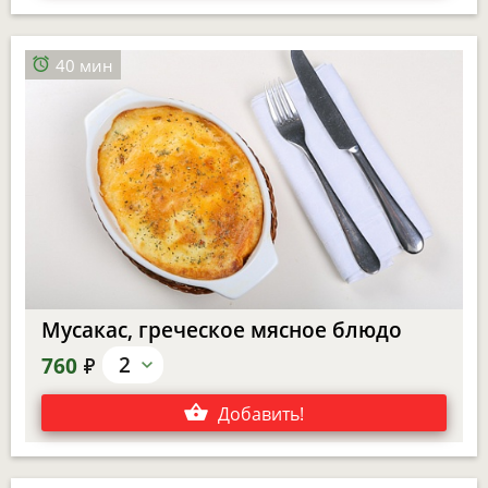
40 мин
Мусакас, греческое мясное блюдо
е
2
760
Добавить
!