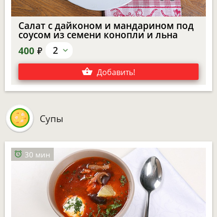
Салат с дайконом и мандарином под
соусом из семени конопли и льна
е
2
400
Добавить
!
Супы
30 мин