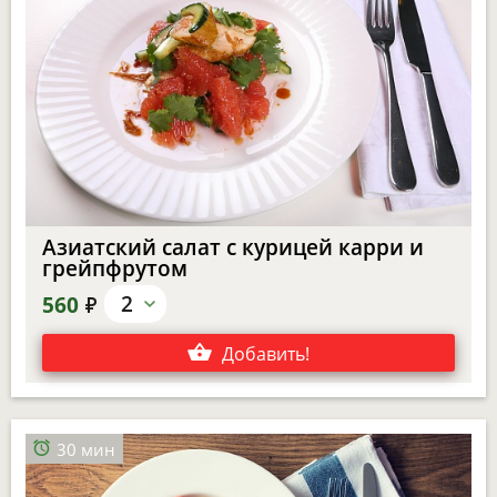
Азиатский салат с курицей карри и
грейпфрутом
е
2
560
Добавить
!
30 мин