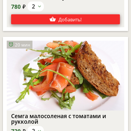
е
2
780
Добавить
!
20 мин
Семга малосоленая с томатами и
рукколой
е
2