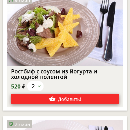
40 мин
Ростбиф с соусом из йогурта и
холодной полентой
е
2
520
Добавить
!
25 мин