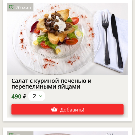
20 мин
Салат с куриной печенью и
перепелиными яйцами
е
2
490
Добавить
!