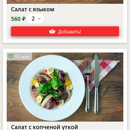
Салат с языком
е
2
560
Добавить
!
15 мин
Салат с копченой уткой