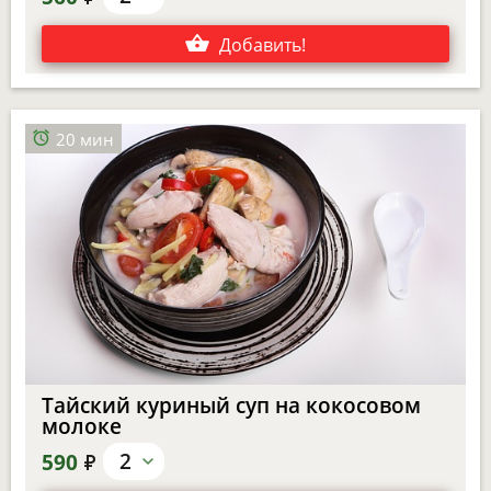
Добавить
!
20 мин
Тайский куриный суп на кокосовом
молоке
е
2
590