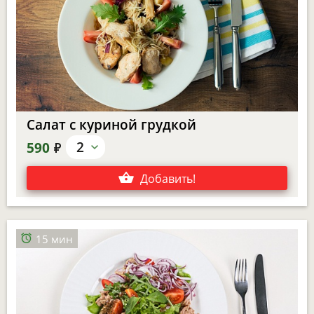
Салат с куриной грудкой
е
2
590
Добавить
!
15 мин