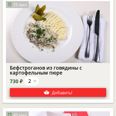
25 мин
Бефстроганов из говядины с
картофельным пюре
е
2
730
Добавить
!
40 мин