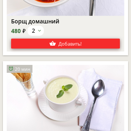
Борщ домашний
е
2
480
Добавить
!
20 мин