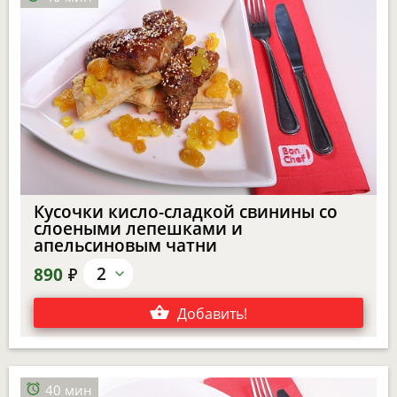
Кусочки кисло-сладкой свинины со
слоеными лепешками и
апельсиновым чатни
е
2
890
Добавить
!
40 мин