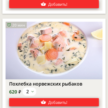
Добавить
!
20 мин
Похлебка норвежских рыбаков
е
2
620
Добавить
!