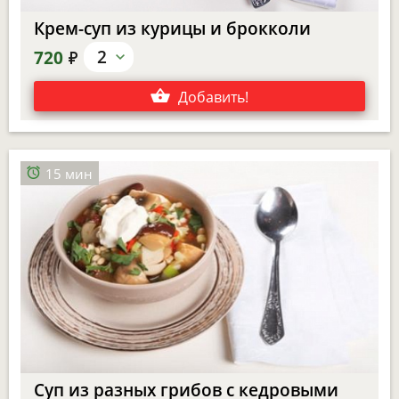
Крем-суп из курицы и брокколи
е
2
720
Добавить
!
15 мин
Суп из разных грибов с кедровыми