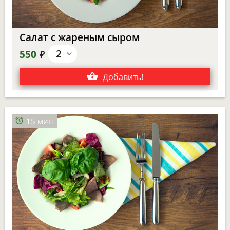
Салат с жареным сыром
е
2
550
Добавить
!
15 мин