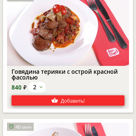
Говядина терияки с острой красной
фасолью
е
2
840
Добавить
!
40 мин