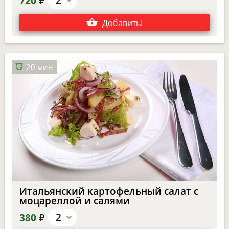
720
Добавить
!
20 мин
Итальянский картофельный салат с
моцареллой и салями
е
2
380