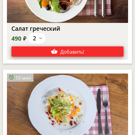
Салат греческий
е
2
490
Добавить
!
10 мин