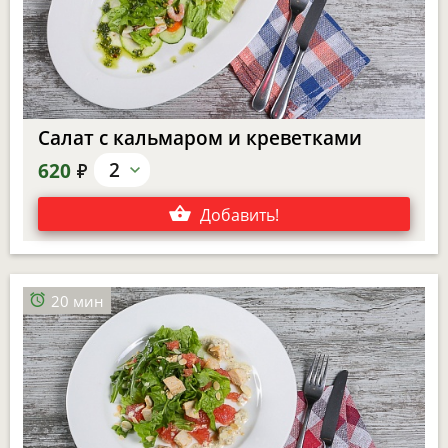
Салат с кальмаром и креветками
е
2
620
Добавить
!
20 мин