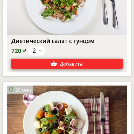
Диетический салат с тунцом
е
2
720
Добавить
!
20 мин