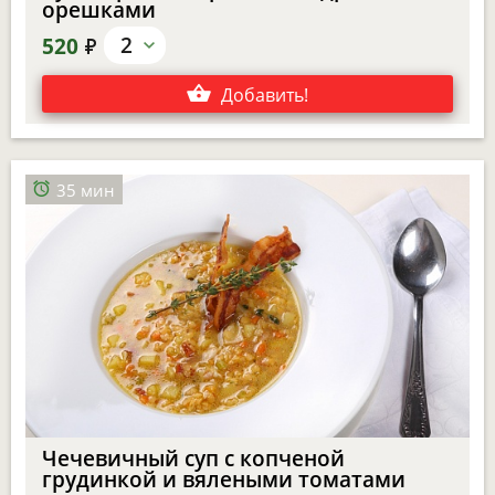
орешками
е
2
520
Добавить
!
35 мин
Чечевичный суп с копченой
грудинкой и вялеными томатами