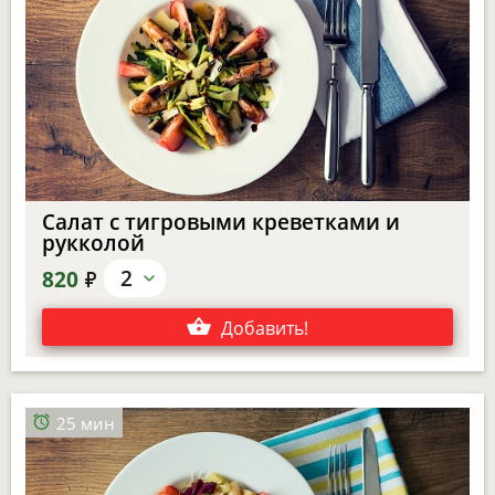
Салат с тигровыми креветками и
рукколой
е
2
820
Добавить
!
25 мин